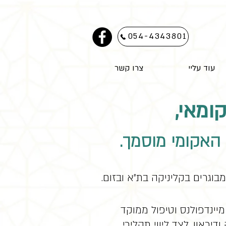
054-4343801
עוד עליי
צרו קשר
ומאי,
 האקומי מוסמך.
מבוגרים בקליניקה בת"א ובזום.
יינדפולנס וטיפול ממוקד
PTSD, C-P), חרדה ודיכאון, לצד ליווי תהליכי