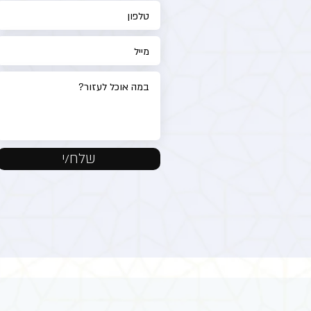
שלח/י